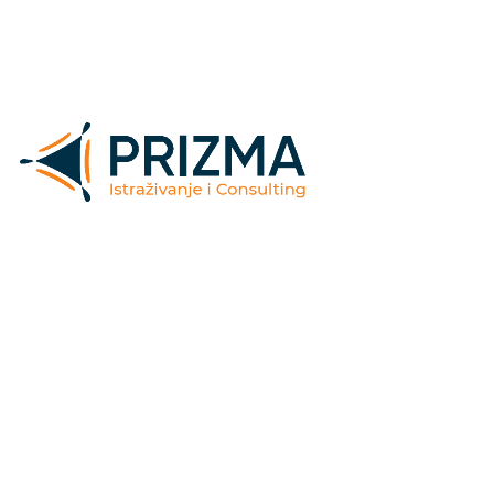
Kontaktirajte nas
Maršala Tita 6/III
71000 Sarajevo
Bosna i Hercegovina
+387 33 251 230
info@prismresearch.ba