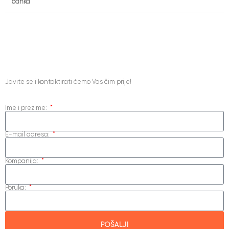
banka
Imate Poslovni Upit Za
Nas?
Javite se i kontaktirati ćemo Vas čim prije!
Ime i prezime:
E-mail adresa:
Kompanija:
Poruka:
POŠALJI