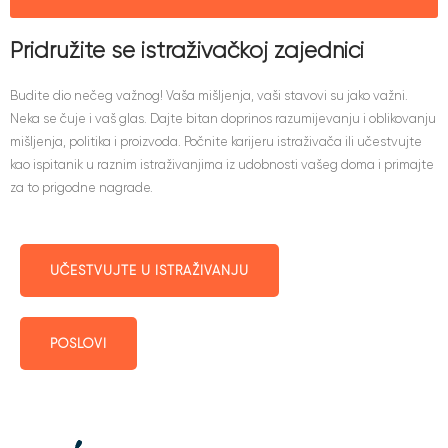
Pridružite se istraživačkoj zajednici
Budite dio nečeg važnog! Vaša mišljenja, vaši stavovi su jako važni.
Neka se čuje i vaš glas. Dajte bitan doprinos razumijevanju i oblikovanju
mišljenja, politika i proizvoda. Počnite karijeru istraživača ili učestvujte
kao ispitanik u raznim istraživanjima iz udobnosti vašeg doma i primajte
za to prigodne nagrade.
UČESTVUJTE U ISTRAŽIVANJU
POSLOVI