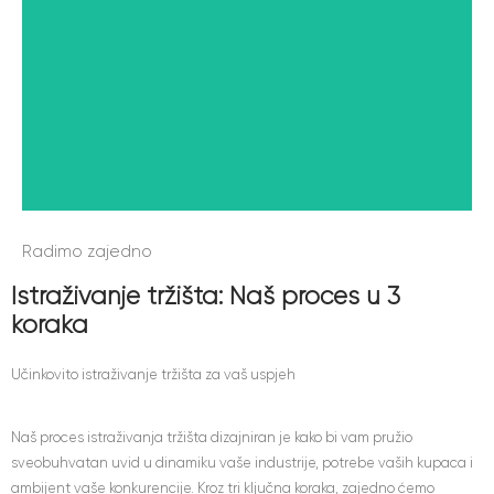
na društvo u Bosni i Hercegovini
VIŠE
Radimo zajedno
Istraživanje tržišta: Naš proces u 3
koraka
Učinkovito istraživanje tržišta za vaš uspjeh
Naš proces istraživanja tržišta dizajniran je kako bi vam pružio
sveobuhvatan uvid u dinamiku vaše industrije, potrebe vaših kupaca i
ambijent vaše konkurencije. Kroz tri ključna koraka, zajedno ćemo