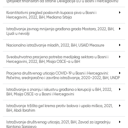
(projekat finansiran od strane Delegacije EU u Bosni i Hercegovini)
Kvantitativni pregled poslovnih kupaca piva u Bosni i
Hercegovini, 2022, BiH, Mediana Srbija
Istraživanje javnog mnijenja građana grada Mostara, 2022, BiH,
Ljudi u nevolji
Nacionalno istraživanje mladih, 2022, BiH, USAID Measure
Sveobuhvatna procjena potreba medijskog sektora u Bosni i
Hercegovini, 2022, BiH, Misija OSCE-a u BiH
Procjena društvenog uticaja COVID-19 u Bosni i Hercegovini:
Početno, srednjoročno i završno istraživanje, 2020-2022, BiH, UNDP
Istraživanje o znanju i iskustvu građana o korupciji u BiH, 2022,
BiH, Misija OSCE-a u Bosni i Hercegovini
Istraživanje tržišta gel krema protiv bolova i upala mišića, 2021,
BiH, Abdi Ibrahim
Istraživanje društvenog uticaja, 2021, BiH, Zavod za izgradnju
Kantona Sarajevo