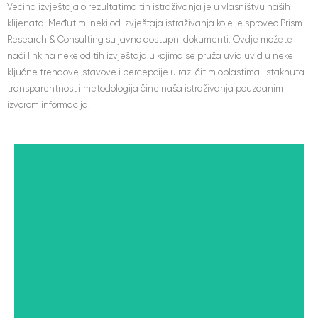
Većina izvještaja o rezultatima tih istraživanja je u vlasništvu naših
klijenata. Međutim, neki od izvještaja istraživanja koje je sproveo Prism
Research & Consulting su javno dostupni dokumenti. Ovdje možete
naći link na neke od tih izvještaja u kojima se pruža uvid uvid u neke
ključne trendove, stavove i percepcije u različitim oblastima. Istaknuta
transparentnost i metodologija čine naša istraživanja pouzdanim
izvorom informacija.
Veze među nama: društveni
kapital
VIŠE