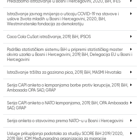
Predizborno istraživanje u Bosni i Hercegovini, 2020, BiH, IFES
Istraživanje javnog mnijenja o uticaju COVID-19 na stavove i
uslove života mladih u Bosni i Hercegovini, 2020, BiH,
Westminsterska fondacija za demokratiju
Coca Cola CuSat istraživanje, 2019, BiH, IPSOS
Podrška statističkom sistemu BiH u pripremi statističkog master
okvira uzorka u Bosni i Hercegovini, 2019, BiH, Delegacija EU u Bosni i
Hercegovini
Istraživanje tržišta za gazirana pića, 2019, BiH, MASMI Hrvatska
Serija CAPI anketa o kampanjama borbe protiv korupcije, 2019, BiH,
Ambasada OPA SAD, GRAP
Serija CAPI anketa o NATO kampanjama, 2019, BiH, OPA Ambasada
SAD, GRAP
Serija anketa o stavovima prema NATO-u u Bosni i Hercegovini
Usluge prikupljanja podataka za studiju SCORE BiH 2019/2020,
2019, BiH, IOM Međunarodna organizacija za migracije