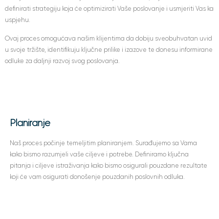
definirati strategiju koja će optimizirati Vaše poslovanje i usmjeriti Vas ka
uspjehu.
Ovaj proces omogućava našim klijentima da dobiju sveobuhvatan uvid
u svoje tržište, identifikuju ključne prilike i izazove te donesu informirane
odluke za daljnji razvoj svog poslovanja.
Korak 1
Planiranje
Naš proces počinje temeljitim planiranjem. Surađujemo sa Vama
kako bismo razumjeli vaše ciljeve i potrebe. Definiramo ključna
pitanja i ciljeve istraživanja kako bismo osigurali pouzdane rezultate
koji će vam osigurati donošenje pouzdanih poslovnih odluka.