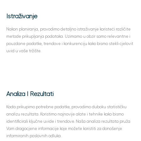
Korak 2
Istraživanje
Nakon planiranja, provodimo detaljno istraživanje koristeći različite
metode prikupljanja podataka. Uzimamo u obzir samo relevantne i
pouzdane podatke, trendove i konkurenciju kako bismo stekli cjelovit
uvid u vaše tržište.
Korak 3
Analiza I Rezultati
Kada prikupimo potrebne podatke, provodimo duboku statističku
analizu rezultata. Koristimo najnovije alate i tehnike kako bismo
identificirali ključne uvide i trendove. Naša analiza rezultata pruža
Vam dragocjene informacije koje možete koristiti za donošenje
informiranih poslovnih odluka.