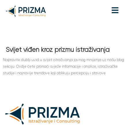
Blog
Svijet viđen kroz prizmu istraživanja
Napravite dublji uvid u svijet istraživanja javnog mnijenja uz našu blog
sekciju. Ovdje ćete pronaći svježe informacije i analize, istraživačke
studije i najnovije trendove koji oblikuju percepciju i stavove